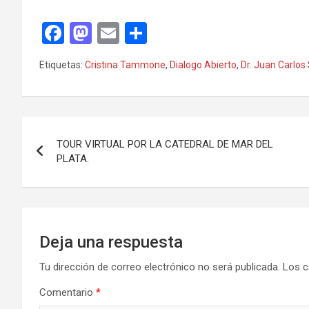
F
M
E
C
a
a
m
o
Etiquetas:
Cristina Tammone
,
Dialogo Abierto
,
Dr. Juan Carlo
ce
st
ail
m
b
o
p
o
d
ar
Navegación
o
o
tir
TOUR VIRTUAL POR LA CATEDRAL DE MAR DEL
de
PLATA.
k
n
entradas
Deja una respuesta
Tu dirección de correo electrónico no será publicada.
Los c
Comentario
*