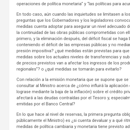
operaciones de política monetaria” y “las políticas para acu
En todo caso, aún cuando las inquietudes se limitasen a l
preguntas que los Gobernadores y los legisladores convocad
medidas cuenta adoptar para asegurar un nivel adecuado de 
la continuidad de las obras públicas comprometidas con ell
primero, y la eliminación después, del déficit fiscal se haga
conteniendo el déficit de las empresas públicas y no medi
presión impositiva? ¿qué medidas están previstas para que 
medidas sobre los actuales niveles de transferencias y subs
de precios previstos van a afectar los ingresos de los pro
regionales”? o ¿qué medidas se tomarán para evitarlo?
Con relación a la emisión monetaria que se supone que se trat
consultar al Ministro acerca de ¿cómo influirá la aplicación 
lograse mediante la baja de la inflación) sobre el crédito 
afectará a las deudas contraídas por el Tesoro y, especialm
emitidas por el Banco Central?
En lo que hace al nivel de reservas, la primera pregunta o
públicamente el Ministro) es ¿si cuenta devaluar y a qué ri
medidas de política cambiaria y monetaria tiene previsto ado