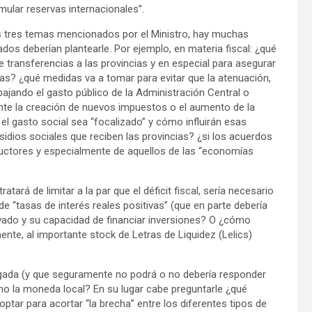
mular reservas internacionales”.
os tres temas mencionados por el Ministro, hay muchas
os deberían plantearle. Por ejemplo, en materia fiscal: ¿qué
transferencias a las provincias y en especial para asegurar
as? ¿qué medidas va a tomar para evitar que la atenuación,
 bajando el gasto público de la Administración Central o
ante la creación de nuevos impuestos o el aumento de la
el gasto social sea “focalizado” y cómo influirán esas
idios sociales que reciben las provincias? ¿si los acuerdos
ductores y especialmente de aquellos de las “economías
ará de limitar a la par que el déficit fiscal, sería necesario
de “tasas de interés reales positivas” (que en parte debería
privado y su capacidad de financiar inversiones? O ¿cómo
ente, al importante stock de Letras de Liquidez (Lelics)
bligada (y que seguramente no podrá o no debería responder
tmo la moneda local? En su lugar cabe preguntarle ¿qué
ptar para acortar “la brecha” entre los diferentes tipos de