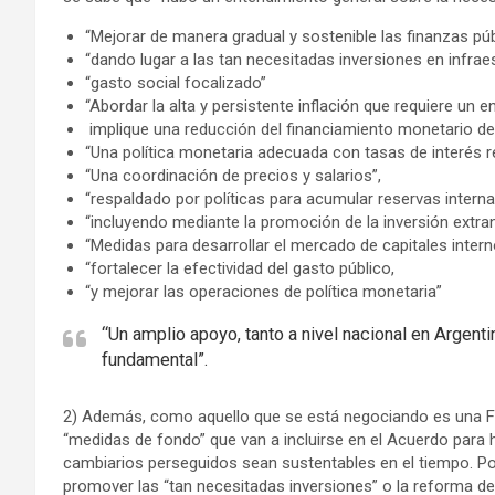
“Mejorar de manera gradual y sostenible las finanzas públ
“dando lugar a las tan necesitadas inversiones en infraes
“gasto social focalizado”
“Abordar la alta y persistente inflación que requiere un e
implique una reducción del financiamiento monetario del d
“Una política monetaria adecuada con tasas de interés re
“Una coordinación de precios y salarios”,
“respaldado por políticas para acumular reservas intern
“incluyendo mediante la promoción de la inversión extran
“Medidas para desarrollar el mercado de capitales intern
“fortalecer la efectividad del gasto público,
“y mejorar las operaciones de política monetaria”
“Un amplio apoyo, tanto a nivel nacional en Argent
fundamental”.
2) Además, como aquello que se está negociando es una Fa
“medidas de fondo” que van a incluirse en el Acuerdo para h
cambiarios perseguidos sean sustentables en el tiempo. Por
promover las “tan necesitadas inversiones” o la reforma de 