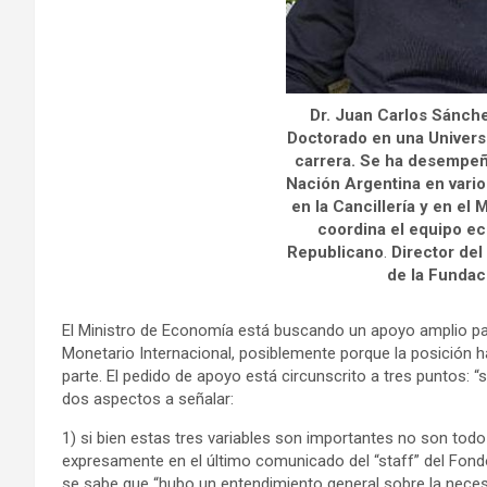
Dr. Juan Carlos Sánch
Doctorado en una Univers
carrera. Se ha desempe
Nación Argentina en vario
en la Cancillería y en el
coordina el equipo e
Republicano
.
Director de
de la Fundac
El Ministro de Economía está buscando un apoyo amplio par
Monetario Internacional, posiblemente porque la posición ha
parte. El pedido de apoyo está circunscrito a tres puntos: “
dos aspectos a señalar:
1) si bien estas tres variables son importantes no son tod
expresamente en el último comunicado del “staff” del Fond
se sabe que “hubo un entendimiento general sobre la neces