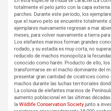
En esta especie la muda se caracteriza como
totalmente el pelo junto con la capa externa
parches. Durante este período, los ejemplar
que el nuevo pelo se encuentre totalmente de
ejemplares nuevamente regresan a mar abier
meses, para volver nuevamente a tierra par
Los elefantes marinos forman grandes conce
rodado, y su estadía es muy corta, no supe
reducido de machos monopoliza la fecundac
conocido como harén. Producto de ello, lo
transformarse en el macho dominante del mi
presentar gran cantidad de cicatrices como 
machos durante las luchas territoriales don
La colonia de elefantes marinos de Penínsu
aumento poblacional en las últimas décadas
la
Wildlife Conservation Society
junto a inve