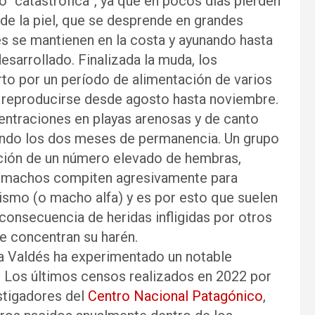
 “catastrófica”, ya que en pocos días pierden
 de la piel, que se desprende en grandes
es se mantienen en la costa y ayunando hasta
sarrollado. Finalizada la muda, los
to por un período de alimentación de varios
a reproducirse desde agosto hasta noviembre.
ntraciones en playas arenosas y de canto
rando los dos meses de permanencia. Un grupo
ión de un número elevado de hembras,
s machos compiten agresivamente para
smo (o macho alfa) y es por esto que suelen
consecuencia de heridas infligidas por otros
de concentran su harén.
la Valdés ha experimentado un notable
. Los últimos censos realizados en 2022 por
stigadores del
Centro Nacional Patagónico
,