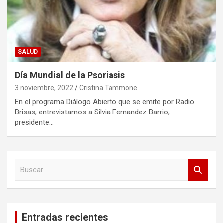
SALUD
Día Mundial de la Psoriasis
3 noviembre, 2022
Cristina Tammone
En el programa Diálogo Abierto que se emite por Radio
Brisas, entrevistamos a Silvia Fernandez Barrio,
presidente…
B
u
s
c
a
Entradas recientes
r