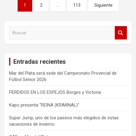
Paginación
1
2
…
113
Siguiente
de
entradas
B
u
s
c
a
Entradas recientes
r
Mar del Plata será sede del Campeonato Provincial de
Fútbol Sénior 2026
PERDIDOS EN LOS ESPEJOS Borges y Victoria
Kapo presenta “REINA (KRIMINAL)”
Super Jump, uno de los paseos más elegidos de estas
vacaciones de invierno