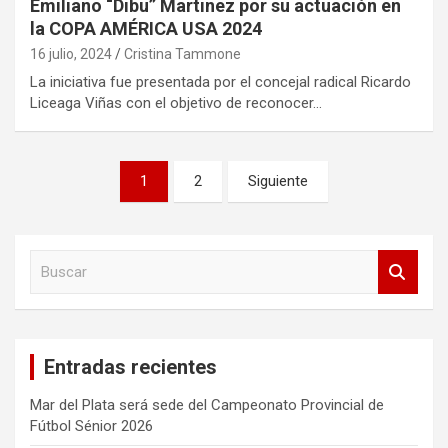
Emiliano “Dibu” Martinez por su actuación en
la COPA AMÉRICA USA 2024
16 julio, 2024
Cristina Tammone
La iniciativa fue presentada por el concejal radical Ricardo
Liceaga Viñas con el objetivo de reconocer…
Paginación
1
2
Siguiente
de
entradas
B
u
s
c
a
Entradas recientes
r
Mar del Plata será sede del Campeonato Provincial de
Fútbol Sénior 2026