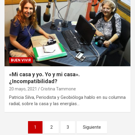
BUEN VIVIR
«Mi casa y yo. Yo y mi casa».
¿Incompatibilidad?
20 mayo, 2021
Cristina Tammone
Patricia Silva, Periodista y Geobióloga hablo en su columna
radial, sobre la casa y las energías…
Paginación
1
2
3
Siguiente