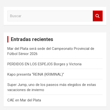
de
entradas
B
u
s
c
a
Entradas recientes
r
Mar del Plata será sede del Campeonato Provincial de
Fútbol Sénior 2026
PERDIDOS EN LOS ESPEJOS Borges y Victoria
Kapo presenta “REINA (KRIMINAL)”
Super Jump, uno de los paseos más elegidos de estas
vacaciones de invierno
CAE en Mar del Plata