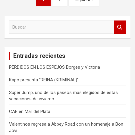
de
entradas
B
u
s
c
a
Entradas recientes
r
PERDIDOS EN LOS ESPEJOS Borges y Victoria
Kapo presenta “REINA (KRIMINAL)”
Super Jump, uno de los paseos más elegidos de estas
vacaciones de invierno
CAE en Mar del Plata
Valentinos regresa a Abbey Road con un homenaje a Bon
Jovi