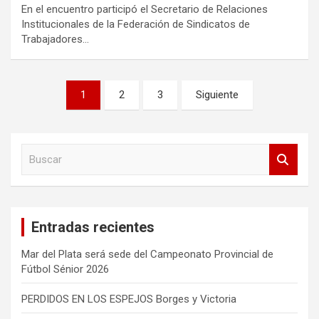
En el encuentro participó el Secretario de Relaciones
Institucionales de la Federación de Sindicatos de
Trabajadores…
Paginación
1
2
3
Siguiente
de
entradas
B
u
s
c
a
Entradas recientes
r
Mar del Plata será sede del Campeonato Provincial de
Fútbol Sénior 2026
PERDIDOS EN LOS ESPEJOS Borges y Victoria