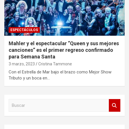
ESPECTÁCULOS
Mahler y el espectacular “Queen y sus mejores
canciones” es el primer regreso confirmado
para Semana Santa
3 marzo, 2023
Cristina Tammone
Con el Estrella de Mar bajo el brazo como Mejor Show
Tributo y un boca en…
B
u
s
c
a