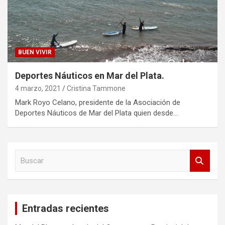
BUEN VIVIR
Deportes Náuticos en Mar del Plata.
4 marzo, 2021
Cristina Tammone
Mark Royo Celano, presidente de la Asociación de
Deportes Náuticos de Mar del Plata quien desde…
B
u
s
c
a
Entradas recientes
r