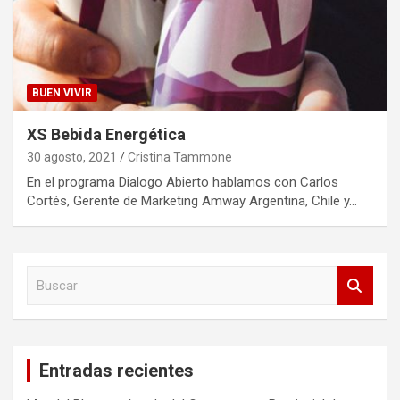
BUEN VIVIR
XS Bebida Energética
30 agosto, 2021
Cristina Tammone
En el programa Dialogo Abierto hablamos con Carlos
Cortés, Gerente de Marketing Amway Argentina, Chile y…
B
u
s
c
a
Entradas recientes
r