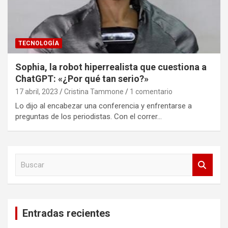
TECNOLOGÍA
Sophia, la robot hiperrealista que cuestiona a
ChatGPT: «¿Por qué tan serio?»
17 abril, 2023
Cristina Tammone
1 comentario
Lo dijo al encabezar una conferencia y enfrentarse a
preguntas de los periodistas. Con el correr…
B
u
s
c
a
Entradas recientes
r