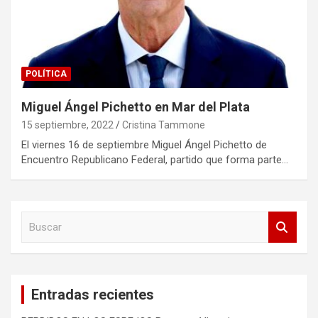
POLÍTICA
Miguel Ángel Pichetto en Mar del Plata
15 septiembre, 2022
Cristina Tammone
El viernes 16 de septiembre Miguel Ángel Pichetto de
Encuentro Republicano Federal, partido que forma parte…
B
u
s
c
a
Entradas recientes
r