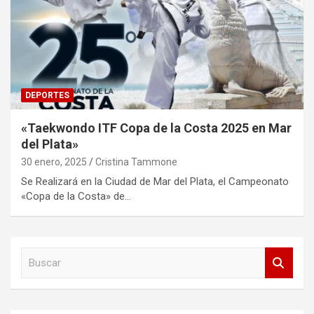
DEPORTES
«Taekwondo ITF Copa de la Costa 2025 en Mar
del Plata»
30 enero, 2025
Cristina Tammone
Se Realizará en la Ciudad de Mar del Plata, el Campeonato
«Copa de la Costa» de…
B
u
s
c
a