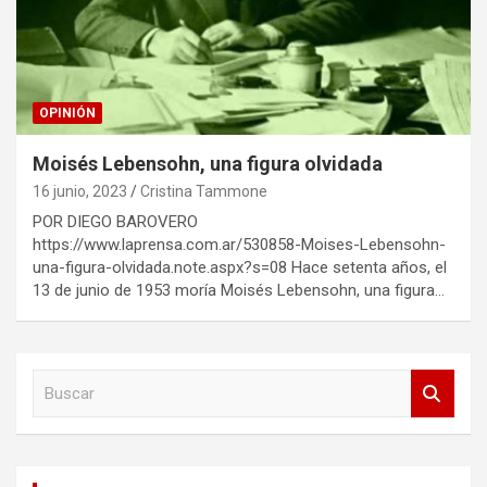
OPINIÓN
Moisés Lebensohn, una figura olvidada
16 junio, 2023
Cristina Tammone
POR DIEGO BAROVERO
https://www.laprensa.com.ar/530858-Moises-Lebensohn-
una-figura-olvidada.note.aspx?s=08 Hace setenta años, el
13 de junio de 1953 moría Moisés Lebensohn, una figura…
B
u
s
c
a