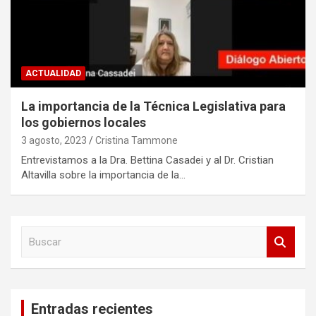
ACTUALIDAD
La importancia de la Técnica Legislativa para
los gobiernos locales
3 agosto, 2023
Cristina Tammone
Entrevistamos a la Dra. Bettina Casadei y al Dr. Cristian
Altavilla sobre la importancia de la…
B
u
s
c
a
Entradas recientes
r