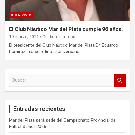
BUEN VIVIR
El Club Náutico Mar del Plata cumple 96 años.
19 marzo, 2021
Cristina Tammone
El presidente del Club Náutico Mar del Plata Dr. Eduardo
Ramírez Lijo se refirió al aniversario…
B
u
s
c
a
Entradas recientes
r
Mar del Plata será sede del Campeonato Provincial de
Fútbol Sénior 2026