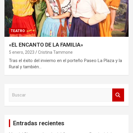
TEATRO
«EL ENCANTO DE LA FAMILIA»
5 enero, 2023
Cristina Tammone
Tras el éxito del invierno en el porteño Paseo La Plaza y la
Rural y también…
B
u
s
c
a
Entradas recientes
r