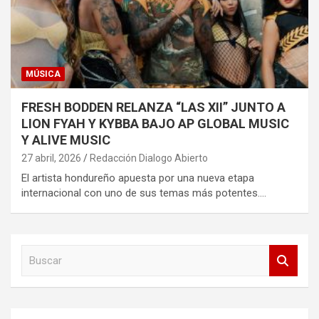
MÚSICA
FRESH BODDEN RELANZA “LAS XII” JUNTO A
LION FYAH Y KYBBA BAJO AP GLOBAL MUSIC
Y ALIVE MUSIC
27 abril, 2026
Redacción Dialogo Abierto
El artista hondureño apuesta por una nueva etapa
internacional con uno de sus temas más potentes.…
B
u
s
c
a