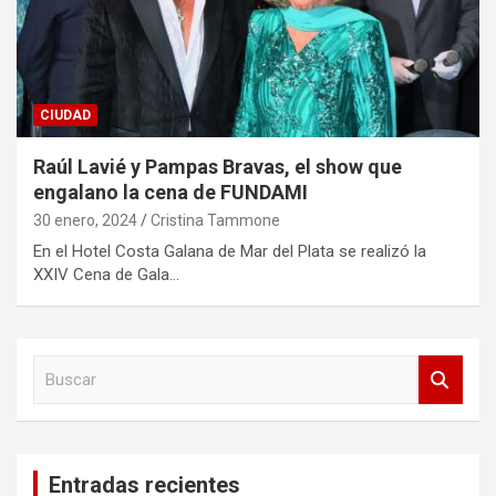
CIUDAD
Raúl Lavié y Pampas Bravas, el show que
engalano la cena de FUNDAMI
30 enero, 2024
Cristina Tammone
En el Hotel Costa Galana de Mar del Plata se realizó la
XXIV Cena de Gala…
B
u
s
c
a
Entradas recientes
r