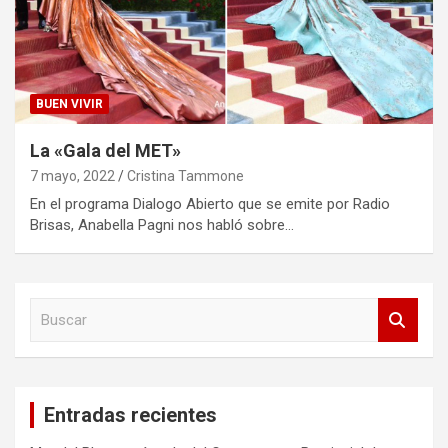
BUEN VIVIR
La «Gala del MET»
7 mayo, 2022
Cristina Tammone
En el programa Dialogo Abierto que se emite por Radio
Brisas, Anabella Pagni nos habló sobre…
B
u
s
c
a
Entradas recientes
r