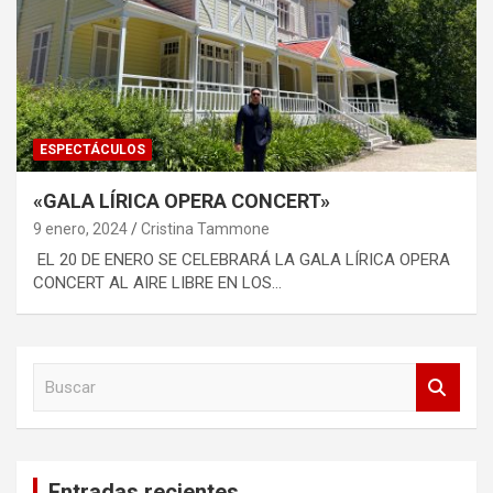
ESPECTÁCULOS
«GALA LÍRICA OPERA CONCERT»
9 enero, 2024
Cristina Tammone
EL 20 DE ENERO SE CELEBRARÁ LA GALA LÍRICA OPERA
CONCERT AL AIRE LIBRE EN LOS…
B
u
s
c
a
Entradas recientes
r