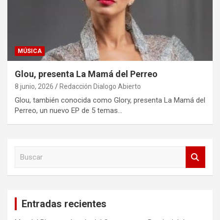
MÚSICA
Glou, presenta La Mamá del Perreo
8 junio, 2026
Redacción Dialogo Abierto
Glou, también conocida como Glory, presenta La Mamá del
Perreo, un nuevo EP de 5 temas…
B
u
s
c
a
Entradas recientes
r