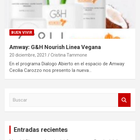
BUEN VIVIR
Amway: G&H Nourish Linea Vegana
20 diciembre, 2021
Cristina Tammone
En el programa Dialogo Abierto en el espacio de Amway
Cecilia Carozzo nos presento la nueva…
B
u
s
c
a
Entradas recientes
r