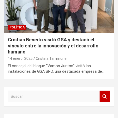
POLÍTICA
Cristian Beneito visitó GSA y destacó el
vínculo entre la innovación y el desarrollo
humano
14 enero, 2025
Cristina Tammone
El concejal del bloque “Vamos Juntos” visitó las
instalaciones de GSA BPO, una destacada empresa de…
B
u
s
c
a