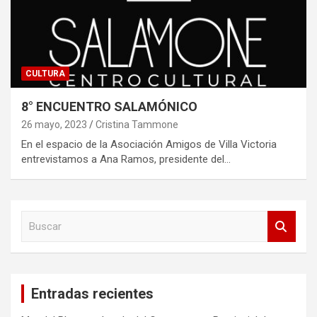
CULTURA
8° ENCUENTRO SALAMÓNICO
26 mayo, 2023
Cristina Tammone
En el espacio de la Asociación Amigos de Villa Victoria
entrevistamos a Ana Ramos, presidente del…
B
u
s
c
a
Entradas recientes
r