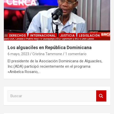
DERECHOS
INTERNACIONAL
JUSTICIA
LEGISLACIÓN
Los alguaciles en República Dominicana
6 mayo, 2023
Cristina Tammone
1 comentario
El presidente de la Asociación Dominicana de Alguaciles,
Inc.(ADA) participó recientemente en el programa
«Anibelca Rosario,…
B
u
s
c