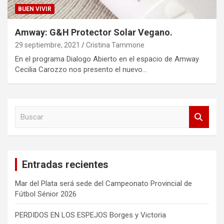
BUEN VIVIR
Amway: G&H Protector Solar Vegano.
29 septiembre, 2021
Cristina Tammone
En el programa Dialogo Abierto en el espacio de Amway
Cecilia Carozzo nos presento el nuevo…
B
u
s
c
a
Entradas recientes
r
Mar del Plata será sede del Campeonato Provincial de
Fútbol Sénior 2026
PERDIDOS EN LOS ESPEJOS Borges y Victoria