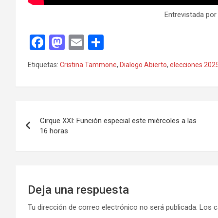
Entrevistada po
F
M
E
C
a
a
m
o
Etiquetas:
Cristina Tammone
,
Dialogo Abierto
,
elecciones 202
ce
st
ail
m
b
o
p
o
d
ar
Navegación
o
o
tir
Cirque XXI: Función especial este miércoles a las
de
16 horas
k
n
entradas
Deja una respuesta
Tu dirección de correo electrónico no será publicada.
Los c