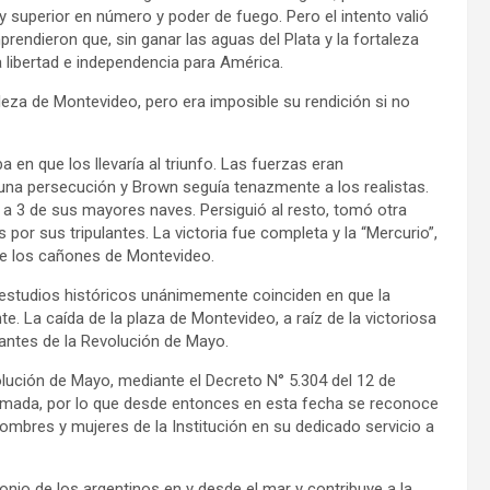
y superior en número y poder de fuego. Pero el intento valió
endieron que, sin ganar las aguas del Plata y la fortaleza
a libertad e independencia para América.
taleza de Montevideo, pero era imposible su rendición si no
a en que los llevaría al triunfo. Las fuerzas eran
 una persecución y Brown seguía tenazmente a los realistas.
 a 3 de sus mayores naves. Persiguió al resto, tomó otra
s por sus tripulantes. La victoria fue completa y la “Mercurio”,
 de los cañones de Montevideo.
 estudios históricos unánimemente coinciden en que la
. La caída de la plaza de Montevideo, a raíz de la victoriosa
antes de la Revolución de Mayo.
ución de Mayo, mediante el Decreto N° 5.304 del 12 de
rmada, por lo que desde entonces en esta fecha se reconoce
hombres y mujeres de la Institución en su dedicado servicio a
nio de los argentinos en y desde el mar y contribuye a la