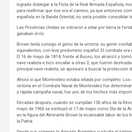
logrado doblegar a la Flota de la Real Armada Española, mu
para reafirmar que ése era el camino, ya que entonces compr
española en la Banda Oriental, no sería posible consolidar l
Las Provincias Unidas se volcaron a sitiar por tierra la for
ganaban el río.
Brown tenía consigo el genio de la victoria: su gente confiab
equivalentes, con leve predominio español. El combate era
El 16 de mayo de 1814, frente al Buceo, los alcanzó y tomó
nave realista e hizo encallar a otras 2, que fueron destruida
principal nave realista, se apresuró a buscar la protección
Ahora sí que Montevideo estaba sitiada por completo. Los
victoria en el Combate Naval de Montevideo fue determinante
y rápida campaña naval, fue uno de los hechos más import
Décadas después, cuando se cumplían 150 años de la Revol
mayo de 1960 se instituyó el 17 de mayo como Día de la A
en la figura del Almirante Brown la incansable labor de los 
la Patria.
Desde sus orígenes la Armada Argentina custodia el patrimo