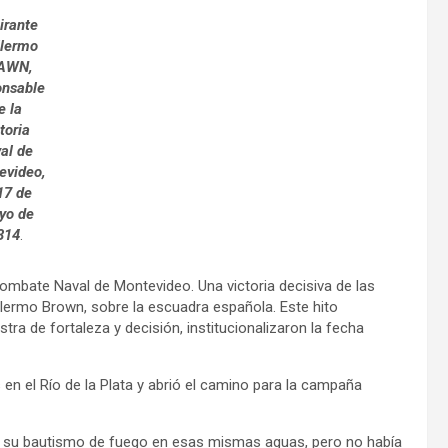
irante
llermo
AWN,
onsable
e la
toria
al de
evideo,
17 de
yo de
814
.
mbate Naval de Montevideo. Una victoria decisiva de las
illermo Brown, sobre la escuadra española. Este hito
ra de fortaleza y decisión, institucionalizaron la fecha
en el Río de la Plata y abrió el camino para la campaña
o su bautismo de fuego en esas mismas aguas, pero no había