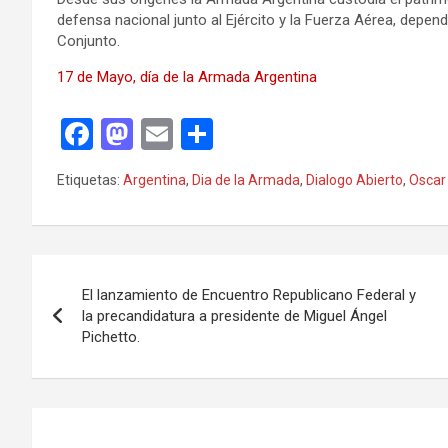
defensa nacional junto al Ejército y la Fuerza Aérea, depen
Conjunto.
17 de Mayo, día de la Armada Argentina
F
M
E
C
a
a
m
o
Etiquetas:
Argentina
,
Dia de la Armada
,
Dialogo Abierto
,
Oscar 
ce
st
ail
m
b
o
p
o
d
ar
Navegación
o
o
tir
El lanzamiento de Encuentro Republicano Federal y
de
la precandidatura a presidente de Miguel Ángel
k
n
Pichetto.
entradas