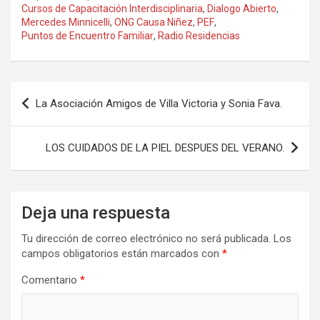
ce
st
ail
m
Cursos de Capacitación Interdisciplinaria
,
Dialogo Abierto
,
Mercedes Minnicelli
,
ONG Causa Niñez
,
PEF
,
b
o
p
Puntos de Encuentro Familiar
,
Radio Residencias
o
d
ar
o
o
tir
Navegación
k
n
La Asociación Amigos de Villa Victoria y Sonia Fava.
de
entradas
LOS CUIDADOS DE LA PIEL DESPUES DEL VERANO.
Deja una respuesta
Tu dirección de correo electrónico no será publicada.
Los
campos obligatorios están marcados con
*
Comentario
*