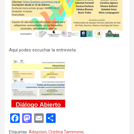
Aquí podes escuchar la entrevista:
F
M
E
C
a
a
m
o
Etiquetas:
Adopcion
,
Cristina Tammone
,