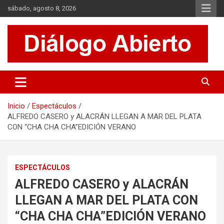
Saltar
sábado, agosto 8, 2026
al
contenido
Es un sitio de interés general que invita a la reflexión y al análisis.
Diálogo Abierto
Se tratan diversos temas de actualidad buscando hacer un
aporte a la sociedad, brindando información relevante de lo que
acontece diariamente.
Inicio
Espectáculos
ALFREDO CASERO y ALACRÁN LLEGAN A MAR DEL PLATA
CON “CHA CHA CHA”EDICIÓN VERANO
ESPECTÁCULOS
ALFREDO CASERO y ALACRÁN
LLEGAN A MAR DEL PLATA CON
“CHA CHA CHA”EDICIÓN VERANO