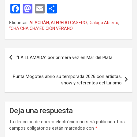
F
M
E
C
a
a
m
o
Etiquetas:
ALACRÁN
,
ALFREDO CASERO
,
Dialogo Abierto
,
ce
st
ail
m
“CHA CHA CHA”EDICIÓN VERANO
b
o
p
o
d
ar
Navegación
o
o
tir
“LA LLAMADA” por primera vez en Mar del Plata
de
k
n
entradas
Punta Mogotes abrió su temporada 2026 con artistas,
show y referentes del turismo
Deja una respuesta
Tu dirección de correo electrónico no será publicada.
Los
campos obligatorios están marcados con
*