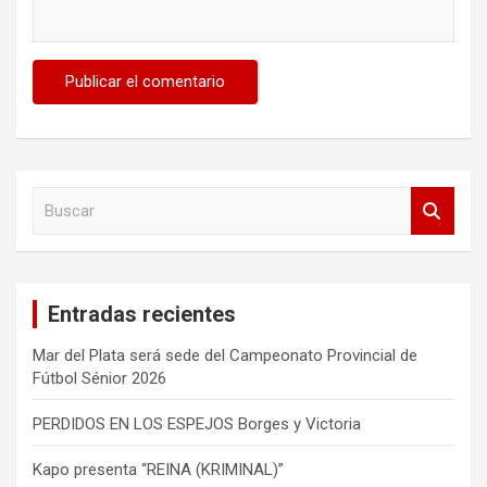
B
u
s
c
a
Entradas recientes
r
Mar del Plata será sede del Campeonato Provincial de
Fútbol Sénior 2026
PERDIDOS EN LOS ESPEJOS Borges y Victoria
Kapo presenta “REINA (KRIMINAL)”