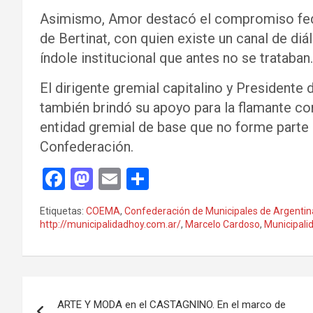
Asimismo, Amor destacó el compromiso fede
de Bertinat, con quien existe un canal de d
índole institucional que antes no se trataban.
El dirigente gremial capitalino y Presidente
también brindó su apoyo para la flamante co
entidad gremial de base que no forme parte 
Confederación.
F
M
E
C
a
a
m
o
Etiquetas:
COEMA
,
Confederación de Municipales de Argentin
ce
st
ail
m
http://municipalidadhoy.com.ar/
,
Marcelo Cardoso
,
Municipali
b
o
p
o
d
ar
Navegación
o
o
tir
ARTE Y MODA en el CASTAGNINO. En el marco de