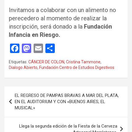
Invitamos a colaborar con un alimento no
perecedero al momento de realizar la
inscripción, será donado a la
Fundación
Infancia en Riesgo.
F
M
E
C
a
a
m
o
Etiquetas:
CÁNCER DE COLON
,
Cristina Tammone
,
ce
st
ail
m
Dialogo Abierto
,
Fundación Centro de Estudios Digestivos
b
o
p
o
d
ar
Navegación
o
o
tir
EL REGRESO DE PAMPAS BRAVAS A MAR DEL PLATA,
de
EN EL AUDITORIUM Y CON «BUENOS AIRES, EL
k
n
MUSICAL»
entradas
Llega la segunda edición de la Fiesta de la Cerveza