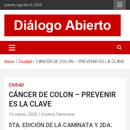
Saltar
jueves, agosto 6, 2026
al
contenido
Es un sitio de interés general que invita a la reflexión y al análisis.
Diálogo Abierto
Se tratan diversos temas de actualidad buscando hacer un
aporte a la sociedad, brindando información relevante de lo que
acontece diariamente.
Inicio
Ciudad
CÁNCER DE COLON – PREVENIR ES LA CLAVE
CIUDAD
CÁNCER DE COLON – PREVENIR
ES LA CLAVE
10 marzo, 2025
Cristina Tammone
5TA. EDICIÓN DE LA CAMINATA Y 2DA.