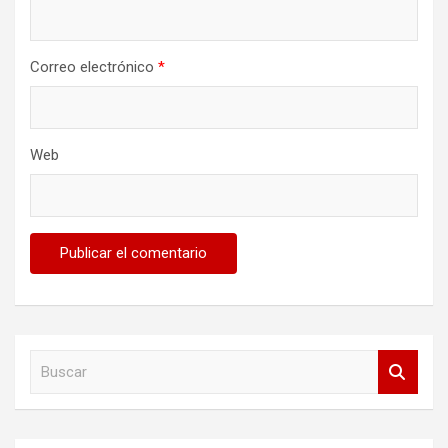
Correo electrónico
*
Web
B
u
s
c
a