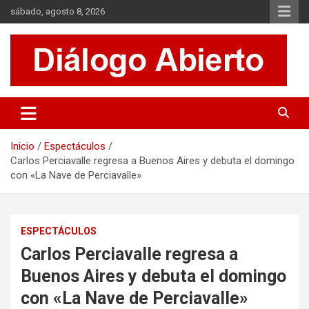
Saltar
sábado, agosto 8, 2026
al
contenido
Es un sitio de interés general que invita a la reflexión y al análisis.
Diálogo Abierto
Se tratan diversos temas de actualidad buscando hacer un
aporte a la sociedad, brindando información relevante de lo que
acontece diariamente.
Inicio
Espectáculos
Carlos Perciavalle regresa a Buenos Aires y debuta el domingo
con «La Nave de Perciavalle»
ESPECTÁCULOS
Carlos Perciavalle regresa a
Buenos Aires y debuta el domingo
con «La Nave de Perciavalle»