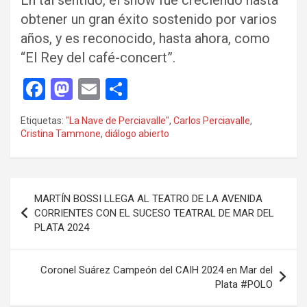
En tal sentido, el show fue creciendo hasta
obtener un gran éxito sostenido por varios
años, y es reconocido, hasta ahora, como
“El Rey del café-concert”.
F
M
E
C
a
a
m
o
Etiquetas:
"La Nave de Perciavalle"
,
Carlos Perciavalle
,
ce
st
ail
m
Cristina Tammone
,
diálogo abierto
b
o
p
o
d
ar
Navegación
o
o
tir
MARTÍN BOSSI LLEGA AL TEATRO DE LA AVENIDA
de
CORRIENTES CON EL SUCESO TEATRAL DE MAR DEL
k
n
PLATA 2024
entradas
Coronel Suárez Campeón del CAIH 2024 en Mar del
Plata #POLO