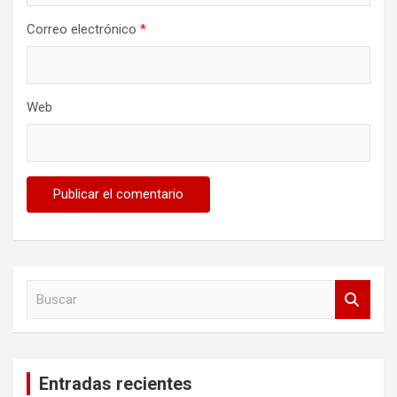
Correo electrónico
*
Web
B
u
s
c
a
Entradas recientes
r