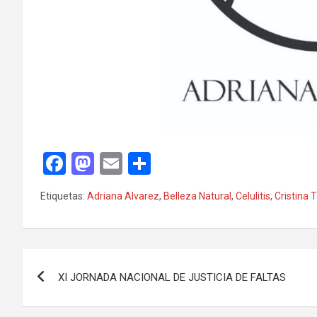
F
M
E
C
a
a
m
o
Etiquetas:
Adriana Alvarez
,
Belleza Natural
,
Celulitis
,
Cristina
ce
st
ail
m
b
o
p
o
d
ar
Navegación
o
o
tir
XI JORNADA NACIONAL DE JUSTICIA DE FALTAS
de
k
n