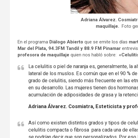
Adriana Álvarez. Cosmiatra
maquillaje.
Foto gen
En el programa
Diálogo Abierto
que se emite los días
mart
Mar del Plata,
94.3FM
Tandil
y 88.9 FM Pinamar
entrevi
profesora de maquillaje
quien nos habló sobre:
«Celulit
La celulitis o piel de naranja es, generalmente, la a
lateral de los muslos. Es común que en el 90 % de
grado de celulitis, siendo más frecuente en las e
en su desarrollo. Las mujeres tienen dos hormonas
acumulación de adiposidades de grasa y la retenció
Adriana Álvarez. Cosmiatra, Esteticista y prof
Así como existen distintos grados y tipos de celuli
celulitis compacta o fibrosa para cada una de ella
se podrían decir que son personalizados. Por eso l