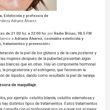
, Esteticista y profesora de
tileza Adriana Álvarez
es de 21:00 hs. a 22:00 hs
. por
Radio Brisas, 98.5 FM
stamos a
Adriana Álvarez, cosmiatra esteticista y
is, tratamientos y prevención»
.
lteración de la piel de los glúteos y de la cara posterior y
 las mujeres después de la pubertad presentan algún
tnias blancas que en otras. Hay un componente hormonal
, la progesterona y el estrógeno, que favorecen la
n de líquidos, dando como resultado la piel de naranja.
esora de maquillaje.
tis, por ejemplo: celulitis blanda, celulitis edematosa y
s hay distintos tipos de tratamientos. Estos tratamientos
a consulta con el profesional nos va a guiar por el mejor