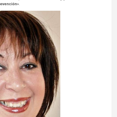
prevención»
.