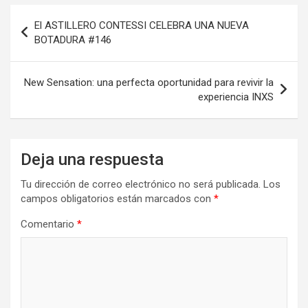
o
d
ar
Navegación
o
o
tir
El ASTILLERO CONTESSI CELEBRA UNA NUEVA
de
BOTADURA #146
k
n
entradas
New Sensation: una perfecta oportunidad para revivir la
experiencia INXS
Deja una respuesta
Tu dirección de correo electrónico no será publicada.
Los
campos obligatorios están marcados con
*
Comentario
*