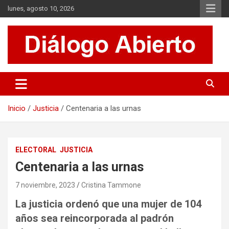
Saltar
lunes, agosto 10, 2026
al
contenido
Es un sitio de interés general que invita a la reflexión y al análisis.
Diálogo Abierto
Se tratan diversos temas de actualidad buscando hacer un
aporte a la sociedad, brindando información relevante de lo que
acontece diariamente.
Inicio
Justicia
Centenaria a las urnas
ELECTORAL
JUSTICIA
Centenaria a las urnas
7 noviembre, 2023
Cristina Tammone
La justicia ordenó que una mujer de 104
años sea reincorporada al padrón