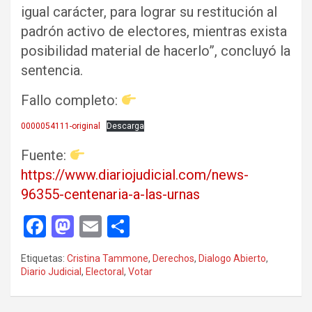
igual carácter, para lograr su restitución al
padrón activo de electores, mientras exista
posibilidad material de hacerlo”, concluyó la
sentencia.
Fallo completo:
0000054111-original
Descarga
Fuente:
https://www.diariojudicial.com/news-
96355-centenaria-a-las-urnas
F
M
E
C
a
a
m
o
Etiquetas:
Cristina Tammone
,
Derechos
,
Dialogo Abierto
,
ce
st
ail
m
Diario Judicial
,
Electoral
,
Votar
b
o
p