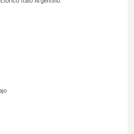
clórico Ítalo Argentino.
ajo