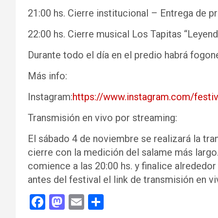
21:00 hs. Cierre institucional – Entrega de
22:00 hs. Cierre musical Los Tapitas “Leyen
Durante todo el día en el predio habrá fogon
Más info:
Instagram:
https://www.instagram.com/festiv
Transmisión en vivo por streaming:
El sábado 4 de noviembre se realizará la tra
cierre con la medición del salame más largo
comience a las 20:00 hs. y finalice alrededo
antes del festival el link de transmisión en vi
F
M
E
C
a
a
m
o