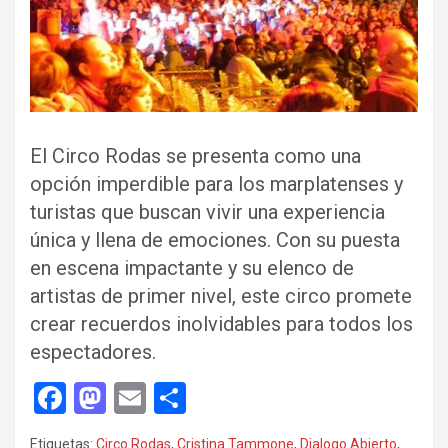
El Circo Rodas se presenta como una
opción imperdible para los marplatenses y
turistas que buscan vivir una experiencia
única y llena de emociones. Con su puesta
en escena impactante y su elenco de
artistas de primer nivel, este circo promete
crear recuerdos inolvidables para todos los
espectadores.
F
M
E
C
a
a
m
o
Etiquetas:
Circo Rodas
,
Cristina Tammone
,
Dialogo Abierto
,