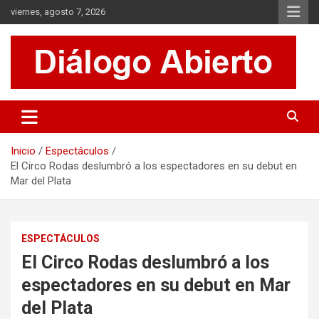
Saltar
viernes, agosto 7, 2026
al
contenido
Es un sitio de interés general que invita a la reflexión y al análisis.
Diálogo Abierto
Se tratan diversos temas de actualidad buscando hacer un
aporte a la sociedad, brindando información relevante de lo que
acontece diariamente.
Inicio
Espectáculos
El Circo Rodas deslumbró a los espectadores en su debut en
Mar del Plata
ESPECTÁCULOS
El Circo Rodas deslumbró a los
espectadores en su debut en Mar
del Plata