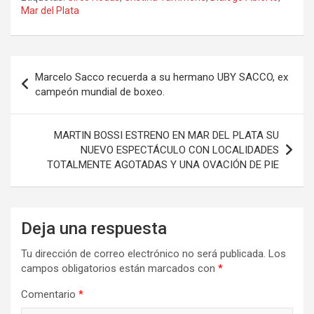
ce
st
ail
m
Mar del Plata
b
o
p
o
d
ar
Navegación
o
o
tir
Marcelo Sacco recuerda a su hermano UBY SACCO, ex
de
campeón mundial de boxeo.
k
n
entradas
MARTIN BOSSI ESTRENO EN MAR DEL PLATA SU
NUEVO ESPECTÁCULO CON LOCALIDADES
TOTALMENTE AGOTADAS Y UNA OVACIÓN DE PIE
Deja una respuesta
Tu dirección de correo electrónico no será publicada.
Los
campos obligatorios están marcados con
*
Comentario
*