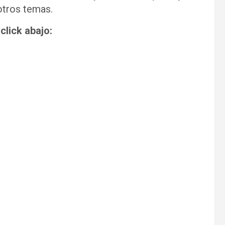
otros temas.
r
click abajo: