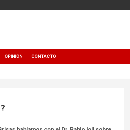
OPINIÓN
CONTACTO
l?
risas hablamos con el Dr. Pablo Ioli sobre