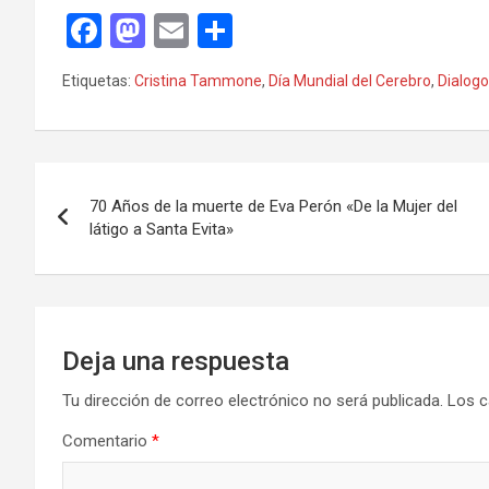
F
M
E
C
a
a
m
o
Etiquetas:
Cristina Tammone
,
Día Mundial del Cerebro
,
Dialogo
ce
st
ail
m
b
o
p
o
d
ar
Navegación
o
o
tir
70 Años de la muerte de Eva Perón «De la Mujer del
de
látigo a Santa Evita»
k
n
entradas
Deja una respuesta
Tu dirección de correo electrónico no será publicada.
Los c
Comentario
*