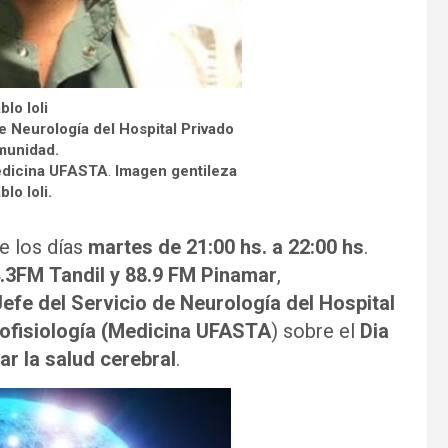
blo Ioli
e Neurología del Hospital Privado
munidad.
Medicina UFASTA
.
Imagen gentileza
blo Ioli.
e los días
martes de 21:00 hs. a 22:00 hs
.
4.3FM
Tandil
y 88.9 FM Pinamar
,
Jefe del Servicio de Neurología del Hospital
ofisiología (Medicina UFASTA
) sobre el
Dia
r la salud cerebral
.