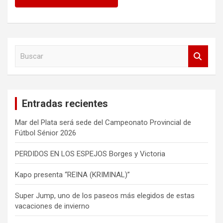
B
u
s
c
a
Entradas recientes
r
Mar del Plata será sede del Campeonato Provincial de
Fútbol Sénior 2026
PERDIDOS EN LOS ESPEJOS Borges y Victoria
Kapo presenta “REINA (KRIMINAL)”
Super Jump, uno de los paseos más elegidos de estas
vacaciones de invierno