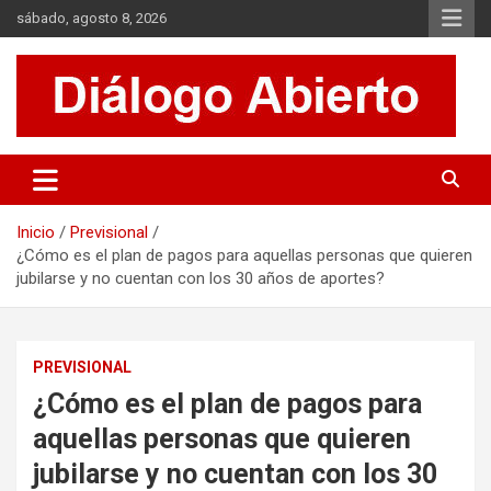
Saltar
sábado, agosto 8, 2026
al
contenido
Es un sitio de interés general que invita a la reflexión y al análisis.
Diálogo Abierto
Se tratan diversos temas de actualidad buscando hacer un
aporte a la sociedad, brindando información relevante de lo que
acontece diariamente.
Inicio
Previsional
¿Cómo es el plan de pagos para aquellas personas que quieren
jubilarse y no cuentan con los 30 años de aportes?
PREVISIONAL
¿Cómo es el plan de pagos para
aquellas personas que quieren
jubilarse y no cuentan con los 30