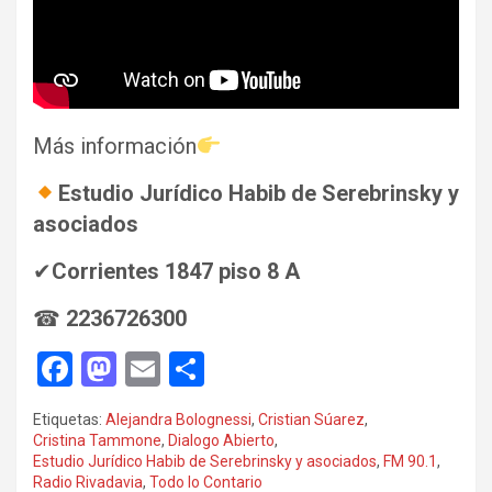
Más información
Estudio Jurídico Habib de Serebrinsky y
asociados
✔
Corrientes 1847 piso 8 A
☎
2236726300
F
M
E
C
a
a
m
o
Etiquetas:
Alejandra Bolognessi
,
Cristian Súarez
,
ce
st
ail
m
Cristina Tammone
,
Dialogo Abierto
,
Estudio Jurídico Habib de Serebrinsky y asociados
,
FM 90.1
,
b
o
p
Radio Rivadavia
,
Todo lo Contario