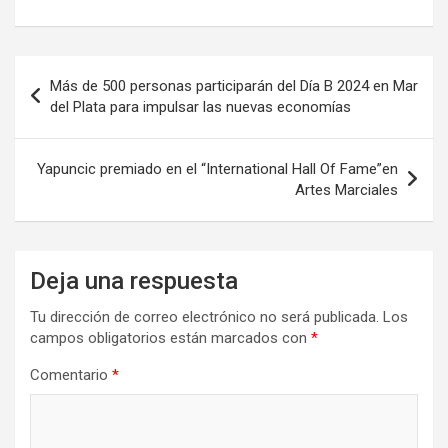
o
d
ar
o
o
tir
Navegación
k
n
Más de 500 personas participarán del Día B 2024 en Mar
de
del Plata para impulsar las nuevas economías
entradas
Yapuncic premiado en el “International Hall Of Fame”en
Artes Marciales
Deja una respuesta
Tu dirección de correo electrónico no será publicada.
Los
campos obligatorios están marcados con
*
Comentario
*