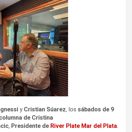
ognessi
y
Cristian Súarez
, los
sábados de 9
columna de Cristina
cic
,
Presidente de
River Plate Mar del Plata
.