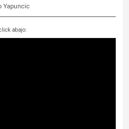
o Yapuncic
lick abajo: