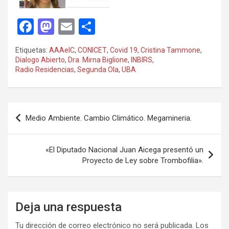
F
M
E
C
a
a
m
o
Etiquetas:
AAAeIC
,
CONICET
,
Covid 19
,
Cristina Tammone
,
ce
st
ail
m
Dialogo Abierto
,
Dra. Mirna Biglione
,
INBIRS
,
Radio Residencias
,
Segunda Ola
,
UBA
b
o
p
o
d
ar
o
o
tir
Navegación
Medio Ambiente. Cambio Climático. Megamineria.
k
n
de
entradas
«El Diputado Nacional Juan Aicega presentó un
Proyecto de Ley sobre Trombofilia».
Deja una respuesta
Tu dirección de correo electrónico no será publicada.
Los