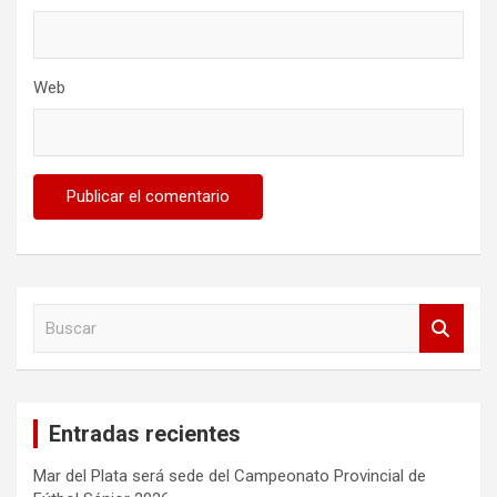
Web
B
u
s
c
a
Entradas recientes
r
Mar del Plata será sede del Campeonato Provincial de