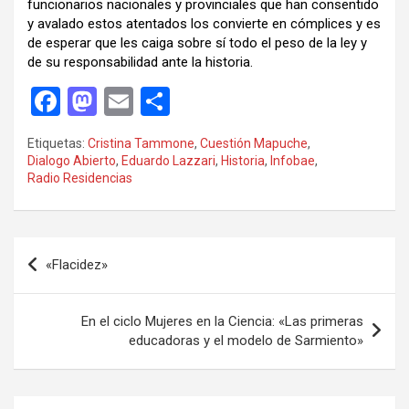
funcionarios nacionales y provinciales que han consentido
y avalado estos atentados los convierte en cómplices y es
de esperar que les caiga sobre sí todo el peso de la ley y
de su responsabilidad ante la historia.
F
M
E
C
a
a
m
o
Etiquetas:
Cristina Tammone
,
Cuestión Mapuche
,
ce
st
ail
m
Dialogo Abierto
,
Eduardo Lazzari
,
Historia
,
Infobae
,
Radio Residencias
b
o
p
o
d
ar
o
o
tir
Navegación
«Flacidez»
k
n
de
entradas
En el ciclo Mujeres en la Ciencia: «Las primeras
educadoras y el modelo de Sarmiento»