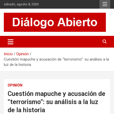
Saltar
sábado, agosto 8, 2026
al
contenido
Es un sitio de interés general que invita a la reflexión y al análisis.
Diálogo Abierto
Se tratan diversos temas de actualidad buscando hacer un
aporte a la sociedad, brindando información relevante de lo que
acontece diariamente.
Inicio
Opinión
Cuestión mapuche y acusación de “terrorismo”: su análisis a la
luz de la historia
OPINIÓN
Cuestión mapuche y acusación de
“terrorismo”: su análisis a la luz
de la historia