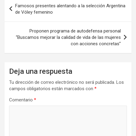
Navegación
o
o
tir
Famosos presentes alentando a la selección Argentina
de
de Vóley femenino
k
n
entradas
Proponen programa de autodefensa personal
“Buscamos mejorar la calidad de vida de las mujeres
con acciones concretas”
Deja una respuesta
Tu dirección de correo electrónico no será publicada.
Los
campos obligatorios están marcados con
*
Comentario
*