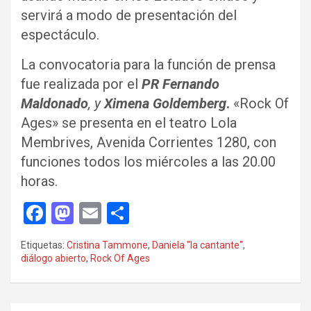
servirá a modo de presentación del
espectáculo.
La convocatoria para la función de prensa
fue realizada por el
PR Fernando
Maldonado
, y
Ximena Goldemberg
.
«Rock Of
Ages» se presenta en el teatro Lola
Membrives, Avenida Corrientes 1280, con
funciones todos los miércoles a las 20.00
horas.
F
M
E
C
a
a
m
o
Etiquetas:
Cristina Tammone
,
Daniela "la cantante"
,
ce
st
ail
m
diálogo abierto
,
Rock Of Ages
b
o
p
o
d
ar