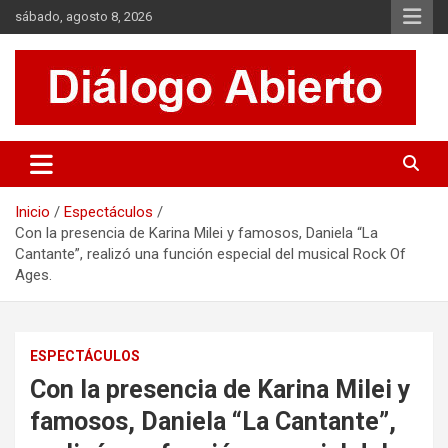
Saltar
sábado, agosto 8, 2026
al
contenido
Es un sitio de interés general que invita a la reflexión y al análisis.
Diálogo Abierto
Se tratan diversos temas de actualidad buscando hacer un
aporte a la sociedad, brindando información relevante de lo que
acontece diariamente.
Inicio
Espectáculos
Con la presencia de Karina Milei y famosos, Daniela “La
Cantante”, realizó una función especial del musical Rock Of
Ages.
ESPECTÁCULOS
Con la presencia de Karina Milei y
famosos, Daniela “La Cantante”,