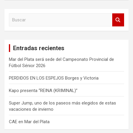
B
u
s
c
a
Entradas recientes
r
Mar del Plata será sede del Campeonato Provincial de
Fútbol Sénior 2026
PERDIDOS EN LOS ESPEJOS Borges y Victoria
Kapo presenta “REINA (KRIMINAL)”
Super Jump, uno de los paseos más elegidos de estas
vacaciones de invierno
CAE en Mar del Plata