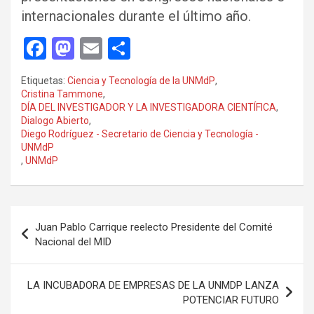
internacionales durante el último año.
F
M
E
C
a
a
m
o
Etiquetas:
Ciencia y Tecnología de la UNMdP
,
ce
st
ail
m
Cristina Tammone
,
DÍA DEL INVESTIGADOR Y LA INVESTIGADORA CIENTÍFICA
,
b
o
p
Dialogo Abierto
,
o
d
ar
Diego Rodríguez - Secretario de Ciencia y Tecnología -
UNMdP
o
o
tir
,
UNMdP
k
n
Navegación
Juan Pablo Carrique reelecto Presidente del Comité
de
Nacional del MID
entradas
LA INCUBADORA DE EMPRESAS DE LA UNMDP LANZA
POTENCIAR FUTURO