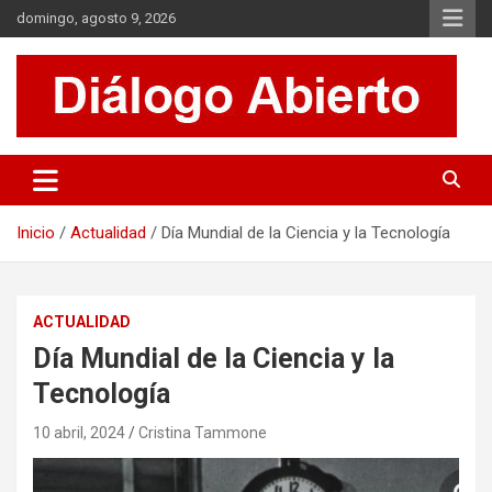
Saltar
domingo, agosto 9, 2026
al
contenido
Es un sitio de interés general que invita a la reflexión y al análisis.
Diálogo Abierto
Se tratan diversos temas de actualidad buscando hacer un
aporte a la sociedad, brindando información relevante de lo que
acontece diariamente.
Inicio
Actualidad
Día Mundial de la Ciencia y la Tecnología
ACTUALIDAD
Día Mundial de la Ciencia y la
Tecnología
10 abril, 2024
Cristina Tammone