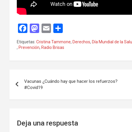
F
M
E
C
a
a
m
o
Etiquetas:
Cristina Tammone
,
Derechos
,
Día Mundial de la Sal
ce
st
ail
m
,
Prevención
,
Radio Brisas
b
o
p
o
d
ar
Navegación
o
o
tir
Vacunas ¿Cuándo hay que hacer los refuerzos?
k
n
de
#Covid19
entradas
Deja una respuesta