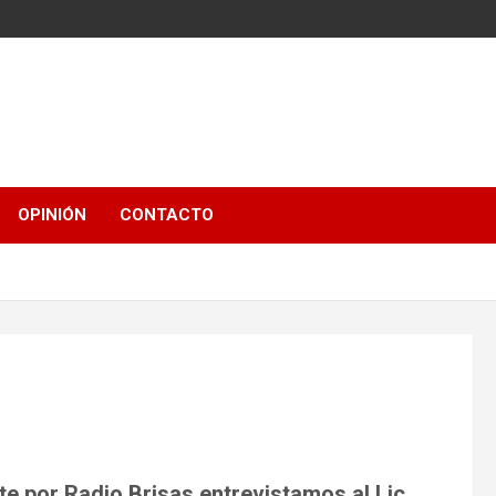
OPINIÓN
CONTACTO
te por Radio Brisas
entrevistamos al Lic.