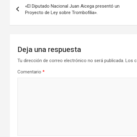
o
o
tir
«El Diputado Nacional Juan Aicega presentó un
k
n
de
Proyecto de Ley sobre Trombofilia».
entradas
Deja una respuesta
Tu dirección de correo electrónico no será publicada.
Los c
Comentario
*