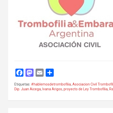
F
M
E
C
a
a
m
o
Etiquetas:
#hablemosdetrombofilia
,
Asociacion Civil Trombof
ce
st
ail
m
Dip. Juan Aicega
,
Ivana Arigos
,
proyecto de Ley Trombofilia
,
Ra
b
o
p
o
d
ar
Navegación