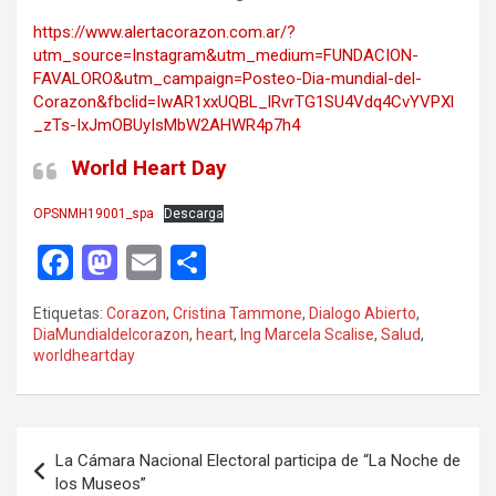
https://www.alertacorazon.com.ar/?
utm_source=Instagram&utm_medium=FUNDACION-
FAVALORO&utm_campaign=Posteo-Dia-mundial-del-
Corazon&fbclid=IwAR1xxUQBL_lRvrTG1SU4Vdq4CvYVPXl
_zTs-IxJmOBUyIsMbW2AHWR4p7h4
World Heart Day
OPSNMH19001_spa
Descarga
F
M
E
C
a
a
m
o
Etiquetas:
Corazon
,
Cristina Tammone
,
Dialogo Abierto
,
ce
st
ail
m
DiaMundialdelcorazon
,
heart
,
Ing Marcela Scalise
,
Salud
,
worldheartday
b
o
p
o
d
ar
o
o
tir
Navegación
La Cámara Nacional Electoral participa de “La Noche de
k
n
de
los Museos”