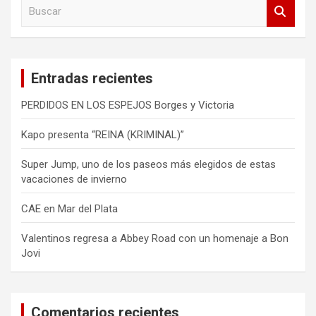
B
u
s
c
a
Entradas recientes
r
PERDIDOS EN LOS ESPEJOS Borges y Victoria
Kapo presenta “REINA (KRIMINAL)”
Super Jump, uno de los paseos más elegidos de estas
vacaciones de invierno
CAE en Mar del Plata
Valentinos regresa a Abbey Road con un homenaje a Bon
Jovi
Comentarios recientes