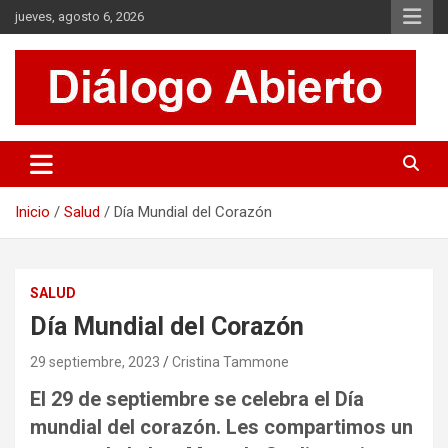
Saltar
jueves, agosto 6, 2026
al
contenido
Es un sitio de interés general que invita a la reflexión y al análisis.
Diálogo Abierto
Se tratan diversos temas de actualidad buscando hacer un
aporte a la sociedad, brindando información relevante de lo que
acontece diariamente.
Inicio
Salud
Día Mundial del Corazón
SALUD
Día Mundial del Corazón
29 septiembre, 2023
Cristina Tammone
El 29 de septiembre se celebra el Día
mundial del corazón. Les compartimos un