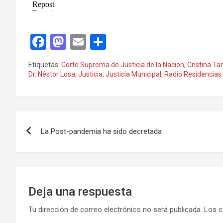
F
M
E
C
a
a
m
o
Etiquetas:
Corte Suprema de Justicia de la Nacion
,
Cristina 
ce
st
ail
m
Dr. Néstor Losa
,
Justicia
,
Justicia Municipal
,
Radio Residencias
b
o
p
o
d
ar
Navegación
o
o
tir
La Post-pandemia ha sido decretada
k
n
de
entradas
Deja una respuesta
Tu dirección de correo electrónico no será publicada.
Los c